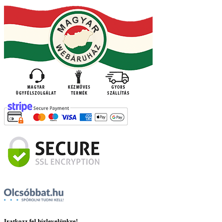
Iratkozz fel hírlevelünkre!