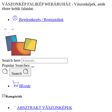
VÁSZONKÉP FALIKÉP WEBÁRUHÁZ - Vászonképek, amik
életre keltik falaidat.
Bejelentkezés / Regisztrálok
Search here
Popular Searches:
...
Search
0
Kosár
Kategóriák
ABSZTRAKT VÁSZONKÉPEK