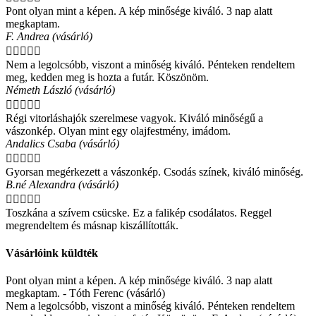
Pont olyan mint a képen. A kép minősége kiváló. 3 nap alatt
megkaptam.
F. Andrea (vásárló)





Nem a legolcsóbb, viszont a minőség kiváló. Pénteken rendeltem
meg, kedden meg is hozta a futár. Köszönöm.
Németh László (vásárló)





Régi vitorláshajók szerelmese vagyok. Kiváló minőségű a
vászonkép. Olyan mint egy olajfestmény, imádom.
Andalics Csaba (vásárló)





Gyorsan megérkezett a vászonkép. Csodás színek, kiváló minőség.
B.né Alexandra (vásárló)





Toszkána a szívem csücske. Ez a falikép csodálatos. Reggel
megrendeltem és másnap kiszállították.
Vásárlóink küldték
Pont olyan mint a képen. A kép minősége kiváló. 3 nap alatt
megkaptam. - Tóth Ferenc (vásárló)
Nem a legolcsóbb, viszont a minőség kiváló. Pénteken rendeltem