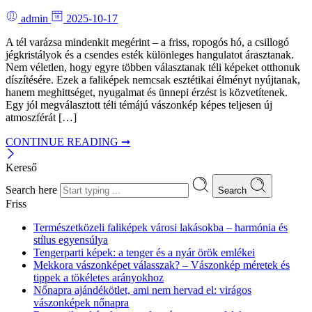
admin
2025-10-17
A tél varázsa mindenkit megérint – a friss, ropogós hó, a csillogó
jégkristályok és a csendes esték különleges hangulatot árasztanak.
Nem véletlen, hogy egyre többen választanak téli képeket otthonuk
díszítésére. Ezek a faliképek nemcsak esztétikai élményt nyújtanak,
hanem meghittséget, nyugalmat és ünnepi érzést is közvetítenek.
Egy jól megválasztott téli témájú vászonkép képes teljesen új
atmoszférát […]
CONTINUE READING ➞
Kereső
Search here
Search
Friss
Természetközeli faliképek városi lakásokba – harmónia és
stílus egyensúlya
Tengerparti képek: a tenger és a nyár örök emlékei
Mekkora vászonképet válasszak? – Vászonkép méretek és
tippek a tökéletes arányokhoz
Nőnapra ajándékötlet, ami nem hervad el: virágos
vászonképek nőnapra