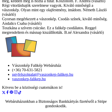
meg, kedden meg is hozta a futár. Köszönöm. F. Andrea (vásárló)
Régi vitorláshajók szerelmese vagyok. Kiváló minőségű a
vászonkép. Olyan mint egy olajfestmény, imádom. Németh László
(vásárló)
Gyorsan megérkezett a vászonkép. Csodás színek, kiváló minőség.
Andalics Csaba (vásárló)
Toszkána a szívem csücske. Ez a falikép csodálatos. Reggel
megrendeltem és másnap kiszállították. B.né Alexandra (vásárló)
Vászonkép Falikép Webáruház
(+36) 70-631-5821
ugyfelszolgalat@vaszonkep-falikep.hu
vaszonkep-falikep.hu
Kövess be a közösségi csatornákon is!
Webáruházunkban a Biztonságos Bankkártyás fizetésről a Stripe
gondoskodik.