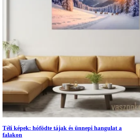
Téli képek: hófödte tájak és ünnepi hangulat a
falakon