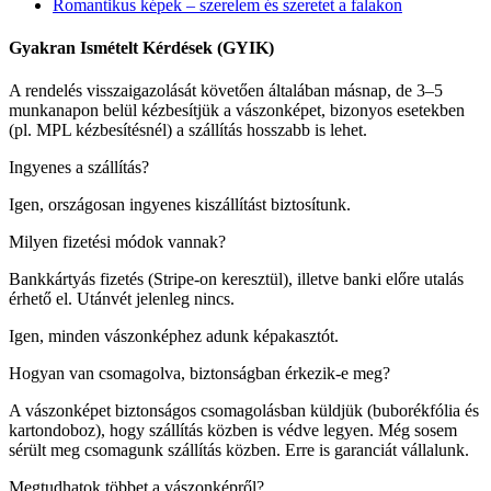
Romantikus képek – szerelem és szeretet a falakon
Gyakran Ismételt Kérdések (GYIK)
A rendelés visszaigazolását követően általában másnap, de 3–5
munkanapon belül kézbesítjük a vászonképet, bizonyos esetekben
(pl. MPL kézbesítésnél) a szállítás hosszabb is lehet.
Ingyenes a szállítás?
Igen, országosan ingyenes kiszállítást biztosítunk.
Milyen fizetési módok vannak?
Bankkártyás fizetés (Stripe-on keresztül), illetve banki előre utalás
érhető el. Utánvét jelenleg nincs.
Igen, minden vászonképhez adunk képakasztót.
Hogyan van csomagolva, biztonságban érkezik-e meg?
A vászonképet biztonságos csomagolásban küldjük (buborékfólia és
kartondoboz), hogy szállítás közben is védve legyen. Még sosem
sérült meg csomagunk szállítás közben. Erre is garanciát vállalunk.
Megtudhatok többet a vászonképről?