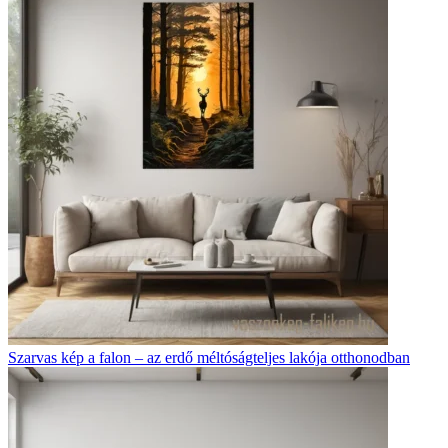
Szarvas kép a falon – az erdő méltóságteljes lakója otthonodban