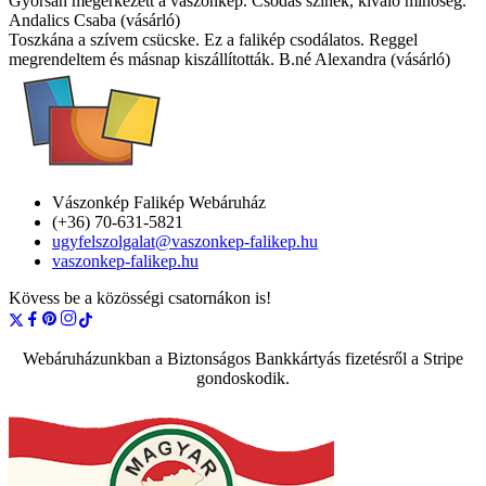
Gyorsan megérkezett a vászonkép. Csodás színek, kiváló minőség.
Andalics Csaba (vásárló)
Toszkána a szívem csücske. Ez a falikép csodálatos. Reggel
megrendeltem és másnap kiszállították. B.né Alexandra (vásárló)
Vászonkép Falikép Webáruház
(+36) 70-631-5821
ugyfelszolgalat@vaszonkep-falikep.hu
vaszonkep-falikep.hu
Kövess be a közösségi csatornákon is!
Webáruházunkban a Biztonságos Bankkártyás fizetésről a Stripe
gondoskodik.