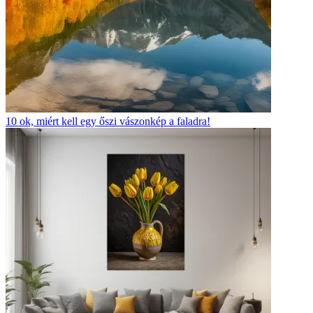
10 ok, miért kell egy őszi vászonkép a faladra!