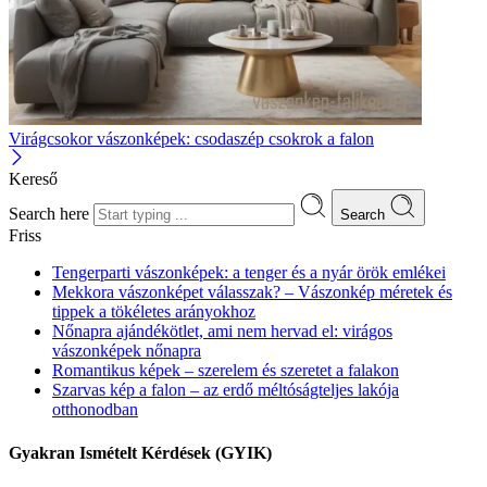
Virágcsokor vászonképek: csodaszép csokrok a falon
Kereső
Search here
Search
Friss
Tengerparti vászonképek: a tenger és a nyár örök emlékei
Mekkora vászonképet válasszak? – Vászonkép méretek és
tippek a tökéletes arányokhoz
Nőnapra ajándékötlet, ami nem hervad el: virágos
vászonképek nőnapra
Romantikus képek – szerelem és szeretet a falakon
Szarvas kép a falon – az erdő méltóságteljes lakója
otthonodban
Gyakran Ismételt Kérdések (GYIK)