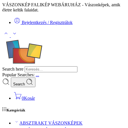
VÁSZONKÉP FALIKÉP WEBÁRUHÁZ - Vászonképek, amik
életre keltik falaidat.
Bejelentkezés / Regisztrálok
Search here
Popular Searches:
...
Search
0
Kosár
Kategóriák
ABSZTRAKT VÁSZONKÉPEK