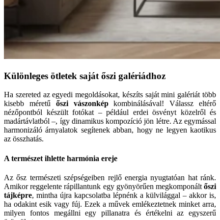
Különleges ötletek saját őszi galériádhoz
Ha szereted az egyedi megoldásokat, készíts saját mini galériát több
kisebb méretű
őszi vászonkép
kombinálásával! Válassz eltérő
nézőpontból készült fotókat – például erdei ösvényt közelről és
madártávlatból –, így dinamikus kompozíció jön létre. Az egymással
harmonizáló árnyalatok segítenek abban, hogy ne legyen kaotikus
az összhatás.
A természet ihlette harmónia ereje
Az ősz természeti szépségeiben rejlő energia nyugtatóan hat ránk.
Amikor reggelente rápillantunk egy gyönyörűen megkomponált
őszi
tájképre
, mintha újra kapcsolatba lépnénk a külvilággal – akkor is,
ha odakint esik vagy fúj. Ezek a művek emlékeztetnek minket arra,
milyen fontos megállni egy pillanatra és értékelni az egyszerű