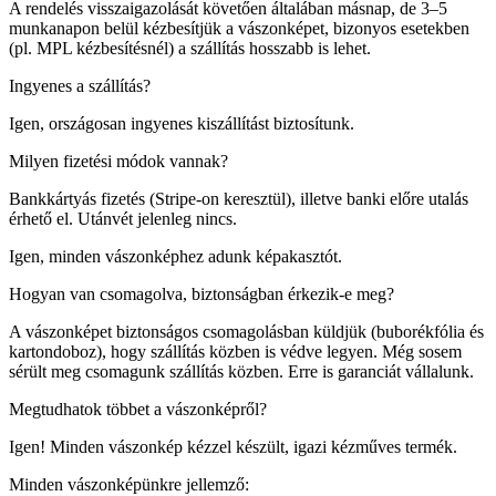
A rendelés visszaigazolását követően általában másnap, de 3–5
munkanapon belül kézbesítjük a vászonképet, bizonyos esetekben
(pl. MPL kézbesítésnél) a szállítás hosszabb is lehet.
Ingyenes a szállítás?
Igen, országosan ingyenes kiszállítást biztosítunk.
Milyen fizetési módok vannak?
Bankkártyás fizetés (Stripe-on keresztül), illetve banki előre utalás
érhető el. Utánvét jelenleg nincs.
Igen, minden vászonképhez adunk képakasztót.
Hogyan van csomagolva, biztonságban érkezik-e meg?
A vászonképet biztonságos csomagolásban küldjük (buborékfólia és
kartondoboz), hogy szállítás közben is védve legyen. Még sosem
sérült meg csomagunk szállítás közben. Erre is garanciát vállalunk.
Megtudhatok többet a vászonképről?
Igen! Minden vászonkép kézzel készült, igazi kézműves termék.
Minden vászonképünkre jellemző: