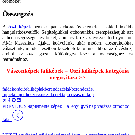
örömöket.
Összegzés
A
őszi képek
nem csupán dekorációs elemek – sokkal inkább
hangulatközvetítők. Segítségükkel otthonunkba csempészhetjük azt
a bensőségességet és békét, amit csak ez az évszak tud nyújtani.
Akár klasszikus tájakat kedvelünk, akár modern absztrakciókat
választunk, minden esetben közelebb kerülünk ahhoz az érzéshez,
amitől az ősz igazán különleges lesz: a melegséghez és
harmóniához.
Vászonképek faliképek – Őszi faliképek kategória
megnyitása >>
faldekoráció
falikép
lakberendezés
lakberendezési
tippek
nappali
ősz
őszi
őszi képek
tájkép
vászonkép
PREVIOUS
Naplemente képek – a lenyugvó nap varázsa otthonod
falán