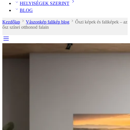
HELYISÉGEK SZERINT
BLOG
Kezdőlap
Vászonkép falikép blog
Őszi képek és faliképek – az
ősz színei otthonod falain