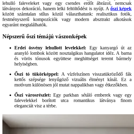
lehulló faleveleket vagy egy csendes erdőt ábrázol, nemcsak
látványos dekoráció, hanem lelki feltöltődést is nyújt. A
őszi képek
között számtalan stílus közül választhatunk: realisztikus fotók,
festményszerű kompozíciók vagy modern absztrakt alkotások
egyaránt megtalálhatók.
Népszerű őszi témájú vászonképek
Erdei ösvény lehullott levelekkel:
Egy kanyargó út az
aranyló lombok között nosztalgikus hangulatot idéz. A barna
és vörös tónusok együttese meghittséget teremt bármely
helyiségben.
Őszi tó tükörképpel:
A vízfelszínen visszatükröződő fák
kettős szépsége lenyűgöző vizuális élményt kínál. Ez a
motívum különösen jól mutat nappalikban vagy étkezőkben.
Őszi városrészlet:
Egy parkban sétáló emberek vagy egy
falevelekkel borított utca romantikus látványa finom
eleganciát visz a térbe.