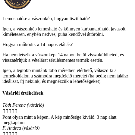
Lemosható-e a vászonkép, hogyan tisztítható?
Igen, a vászonkép lemosható és könnyen karbantartható, javasolt
kíméletesen, enyhén nedves, puha kendővel áttörölni.
Hogyan működik a 14 napos elállás?
Ha nem tetszik a vászonkép, 14 napon belül visszaküldheted, és
visszatérítjük a vételárat sérülésmentes termék esetén.
Igen, a legtöbb mintánk több méretben elérhető, válaszd ki a
termékoldalon a számodra megfelelő méretet (ha pedig nem találsz
ideálisat, írj nekünk, és megnézzük a lehetőségeket).
Vásárlói értékelések
Tóth Ferenc (vásárló)





Pont olyan mint a képen. A kép minősége kiváló. 3 nap alatt
megkaptam.
F. Andrea (vásárló)




