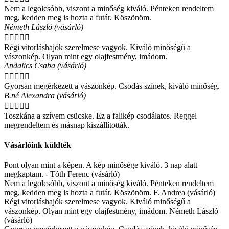
Nem a legolcsóbb, viszont a minőség kiváló. Pénteken rendeltem
meg, kedden meg is hozta a futár. Köszönöm.
Németh László (vásárló)





Régi vitorláshajók szerelmese vagyok. Kiváló minőségű a
vászonkép. Olyan mint egy olajfestmény, imádom.
Andalics Csaba (vásárló)





Gyorsan megérkezett a vászonkép. Csodás színek, kiváló minőség.
B.né Alexandra (vásárló)





Toszkána a szívem csücske. Ez a falikép csodálatos. Reggel
megrendeltem és másnap kiszállították.
Vásárlóink küldték
Pont olyan mint a képen. A kép minősége kiváló. 3 nap alatt
megkaptam. - Tóth Ferenc (vásárló)
Nem a legolcsóbb, viszont a minőség kiváló. Pénteken rendeltem
meg, kedden meg is hozta a futár. Köszönöm. F. Andrea (vásárló)
Régi vitorláshajók szerelmese vagyok. Kiváló minőségű a
vászonkép. Olyan mint egy olajfestmény, imádom. Németh László
(vásárló)