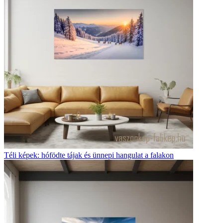
Téli képek: hófödte tájak és ünnepi hangulat a falakon