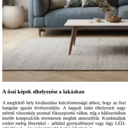
A
őszi képek
elhelyezése a lakásban
A megfelelő hely kiválasztása kulcsfontosságú ahhoz, hogy az őszi
hangulat igazán érvényesüljön. A nappali falán elhelyezett nagy
méretű vászonkép azonnal fókuszponttá válhat, míg a hálószobában
kisebb kompozíciók teremtenek meghitt atmoszférát. Kombináljuk
ezeket meleg fényekkel – például gyertyafénnyel vagy lágy LED-