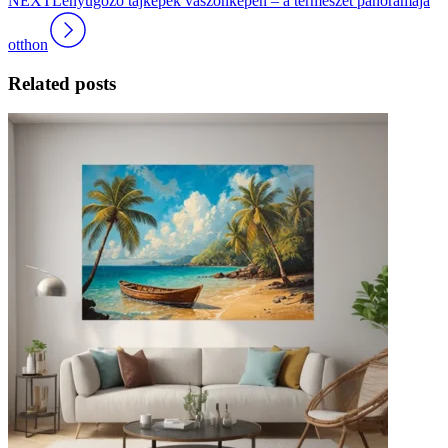
NEXT
Lenyűgöző tájképek vászonképen – a természet panorámája
otthon
Related posts