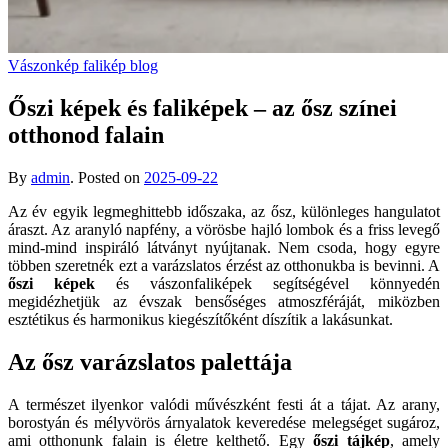
Vászonkép falikép blog
Őszi képek és faliképek – az ősz színei
otthonod falain
By
admin
.
Posted on
2025-09-22
Az év egyik legmeghittebb időszaka, az ősz, különleges hangulatot
áraszt. Az aranyló napfény, a vörösbe hajló lombok és a friss levegő
mind-mind inspiráló látványt nyújtanak. Nem csoda, hogy egyre
többen szeretnék ezt a varázslatos érzést az otthonukba is bevinni. A
őszi képek
és vászonfaliképek segítségével könnyedén
megidézhetjük az évszak bensőséges atmoszféráját, miközben
esztétikus és harmonikus kiegészítőként díszítik a lakásunkat.
Az ősz varázslatos palettája
A természet ilyenkor valódi művészként festi át a tájat. Az arany,
borostyán és mélyvörös árnyalatok keveredése melegséget sugároz,
ami otthonunk falain is életre kelthető. Egy
őszi tájkép
, amely