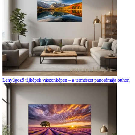
Lenyűgöző tájképek vászonképen – a természet panorámája otthon