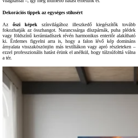
világítással –, így még intimebb hatást érhetünk el.
Dekorációs tippek az egységes stílusért
Az
őszi képek
színvilágához illeszkedő kiegészítők tovább
fokozhatják az összhangot. Narancssárga díszpárnák, puha plédek
vagy földszínű kerámiadíszek révén harmonikus enteriőr alakítható
ki. Érdemes figyelni arra is, hogy a falon lévő kép domináns
árnyalata visszaköszönjön más textíliákon vagy apró részleteken –
ezzel professzionális hatást érünk el anélkül, hogy túlzsúfolttá válna
a tér.