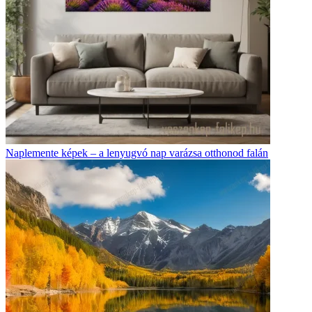
Naplemente képek – a lenyugvó nap varázsa otthonod falán