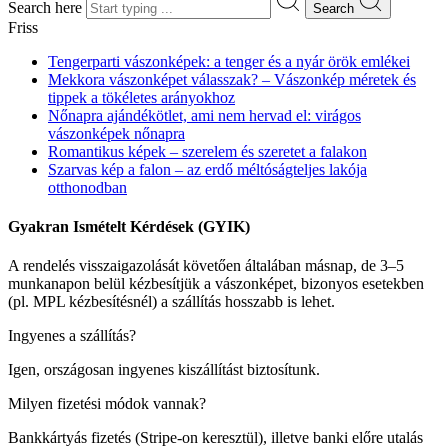
Search here
Search
Friss
Tengerparti vászonképek: a tenger és a nyár örök emlékei
Mekkora vászonképet válasszak? – Vászonkép méretek és
tippek a tökéletes arányokhoz
Nőnapra ajándékötlet, ami nem hervad el: virágos
vászonképek nőnapra
Romantikus képek – szerelem és szeretet a falakon
Szarvas kép a falon – az erdő méltóságteljes lakója
otthonodban
Gyakran Ismételt Kérdések (GYIK)
A rendelés visszaigazolását követően általában másnap, de 3–5
munkanapon belül kézbesítjük a vászonképet, bizonyos esetekben
(pl. MPL kézbesítésnél) a szállítás hosszabb is lehet.
Ingyenes a szállítás?
Igen, országosan ingyenes kiszállítást biztosítunk.
Milyen fizetési módok vannak?
Bankkártyás fizetés (Stripe-on keresztül), illetve banki előre utalás