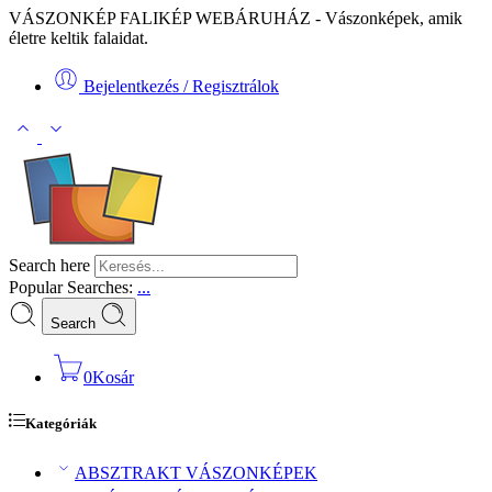
VÁSZONKÉP FALIKÉP WEBÁRUHÁZ - Vászonképek, amik
életre keltik falaidat.
Bejelentkezés / Regisztrálok
Search here
Popular Searches:
...
Search
0
Kosár
Kategóriák
ABSZTRAKT VÁSZONKÉPEK