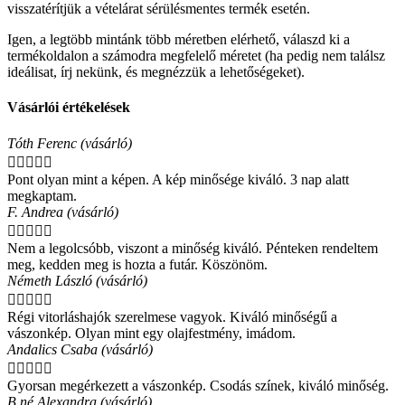
visszatérítjük a vételárat sérülésmentes termék esetén.
Igen, a legtöbb mintánk több méretben elérhető, válaszd ki a
termékoldalon a számodra megfelelő méretet (ha pedig nem találsz
ideálisat, írj nekünk, és megnézzük a lehetőségeket).
Vásárlói értékelések
Tóth Ferenc (vásárló)





Pont olyan mint a képen. A kép minősége kiváló. 3 nap alatt
megkaptam.
F. Andrea (vásárló)





Nem a legolcsóbb, viszont a minőség kiváló. Pénteken rendeltem
meg, kedden meg is hozta a futár. Köszönöm.
Németh László (vásárló)





Régi vitorláshajók szerelmese vagyok. Kiváló minőségű a
vászonkép. Olyan mint egy olajfestmény, imádom.
Andalics Csaba (vásárló)





Gyorsan megérkezett a vászonkép. Csodás színek, kiváló minőség.
B.né Alexandra (vásárló)