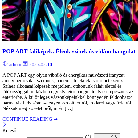
POP ART faliképek: Élénk színek és vidám hangulat
admin
2025-02-10
A POP ART egy olyan vibráló és energikus művészeti irányzat,
amely nemcsak a szemnek, hanem a léleknek is örömet szerez.
Színes alkotásai képesek megtölteni otthonunk falait élettel és
játékossággal, miközben egy kis retró hangulatot is csempésznek az
enteriőrbe. A különleges vászonképeinkkel könnyedén feldobhatod
bármelyik helyiséget – legyen szó otthonról, irodáról vagy üzletről.
Nézzük meg közelebbről, miért […]
CONTINUE READING ➞
Kereső