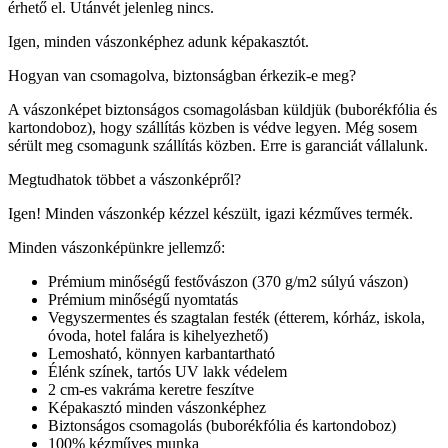
érhető el. Utánvét jelenleg nincs.
Igen, minden vászonképhez adunk képakasztót.
Hogyan van csomagolva, biztonságban érkezik-e meg?
A vászonképet biztonságos csomagolásban küldjük (buborékfólia és
kartondoboz), hogy szállítás közben is védve legyen. Még sosem
sérült meg csomagunk szállítás közben. Erre is garanciát vállalunk.
Megtudhatok többet a vászonképről?
Igen! Minden vászonkép kézzel készült, igazi kézműves termék.
Minden vászonképünkre jellemző:
Prémium minőségű festővászon (370 g/m2 súlyú vászon)
Prémium minőségű nyomtatás
Vegyszermentes és szagtalan festék (étterem, kórház, iskola,
óvoda, hotel falára is kihelyezhető)
Lemosható, könnyen karbantartható
Élénk színek, tartós UV lakk védelem
2 cm-es vakráma keretre feszítve
Képakasztó minden vászonképhez
Biztonságos csomagolás (buborékfólia és kartondoboz)
100% kézműves munka