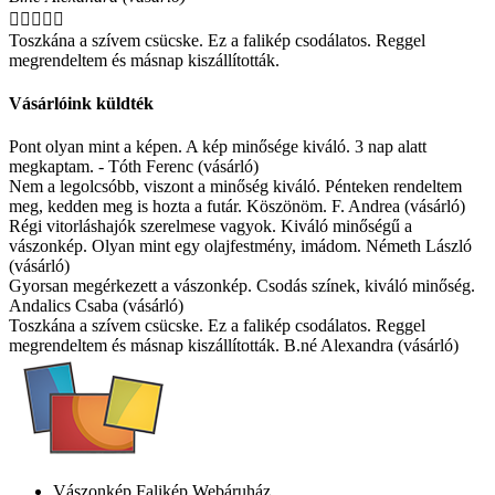





Toszkána a szívem csücske. Ez a falikép csodálatos. Reggel
megrendeltem és másnap kiszállították.
Vásárlóink küldték
Pont olyan mint a képen. A kép minősége kiváló. 3 nap alatt
megkaptam. - Tóth Ferenc (vásárló)
Nem a legolcsóbb, viszont a minőség kiváló. Pénteken rendeltem
meg, kedden meg is hozta a futár. Köszönöm. F. Andrea (vásárló)
Régi vitorláshajók szerelmese vagyok. Kiváló minőségű a
vászonkép. Olyan mint egy olajfestmény, imádom. Németh László
(vásárló)
Gyorsan megérkezett a vászonkép. Csodás színek, kiváló minőség.
Andalics Csaba (vásárló)
Toszkána a szívem csücske. Ez a falikép csodálatos. Reggel
megrendeltem és másnap kiszállították. B.né Alexandra (vásárló)
Vászonkép Falikép Webáruház