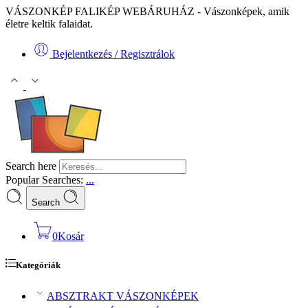
VÁSZONKÉP FALIKÉP WEBÁRUHÁZ - Vászonképek, amik
életre keltik falaidat.
Bejelentkezés / Regisztrálok
Search here
Popular Searches:
...
Search
0
Kosár
Kategóriák
ABSZTRAKT VÁSZONKÉPEK