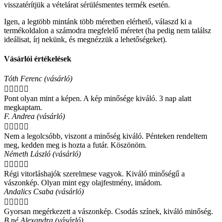
visszatérítjük a vételárat sérülésmentes termék esetén.
Igen, a legtöbb mintánk több méretben elérhető, válaszd ki a
termékoldalon a számodra megfelelő méretet (ha pedig nem találsz
ideálisat, írj nekünk, és megnézzük a lehetőségeket).
Vásárlói értékelések
Tóth Ferenc (vásárló)





Pont olyan mint a képen. A kép minősége kiváló. 3 nap alatt
megkaptam.
F. Andrea (vásárló)





Nem a legolcsóbb, viszont a minőség kiváló. Pénteken rendeltem
meg, kedden meg is hozta a futár. Köszönöm.
Németh László (vásárló)





Régi vitorláshajók szerelmese vagyok. Kiváló minőségű a
vászonkép. Olyan mint egy olajfestmény, imádom.
Andalics Csaba (vásárló)





Gyorsan megérkezett a vászonkép. Csodás színek, kiváló minőség.
B.né Alexandra (vásárló)