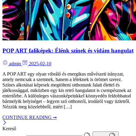
POP ART faliképek: Élénk színek és vidám hangulat
admin
2025-02-10
A POP ART egy olyan vibráló és energikus művészeti irányzat,
amely nemcsak a szemnek, hanem a léleknek is örömet szerez.
Színes alkotásai képesek megtölteni otthonunk falait élettel és
játékossággal, miközben egy kis retró hangulatot is csempésznek az
enteriőrbe. A különleges vászonképeinkkel könnyedén feldobhatod
bármelyik helyiséget – legyen szó otthonról, irodáról vagy üzletről.
Nézzük meg közelebbről, miért […]
CONTINUE READING ➞
Kereső