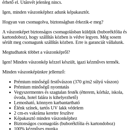
érhető el. Utánvét jelenleg nincs.
Igen, minden vászonképhez adunk képakasztót.
Hogyan van csomagolva, biztonságban érkezik-e meg?
A vászonképet biztonságos csomagolásban küldjük (buborékfólia és
kartondoboz), hogy szállítás közben is védve legyen. Még sosem
sérült meg csomagunk szállítás közben. Erre is garanciát vállalunk.
Megtudhatok többet a vászonképről?
Igen! Minden vászonkép kézzel készült, igazi kézműves termék.
Minden vászonképünkre jellemző:
Prémium minőségű festővászon (370 g/m2 súlyú vászon)
Prémium minőségű nyomtatás
Vegyszermentes és szagtalan festék (étterem, kórház, iskola,
óvoda, hotel falára is kihelyezhető)
Lemosható, könnyen karbantartható
Élénk színek, tartós UV lakk védelem
2 cm-es vakráma keretre feszítve
Képakasztó minden vászonképhez
Biztonságos csomagolás (buborékfólia és kartondoboz)
100% kézműves munka