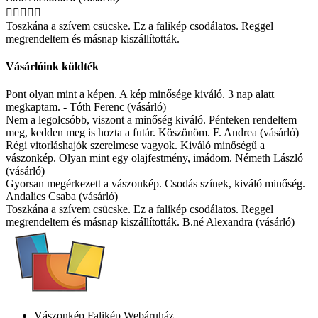





Toszkána a szívem csücske. Ez a falikép csodálatos. Reggel
megrendeltem és másnap kiszállították.
Vásárlóink küldték
Pont olyan mint a képen. A kép minősége kiváló. 3 nap alatt
megkaptam. - Tóth Ferenc (vásárló)
Nem a legolcsóbb, viszont a minőség kiváló. Pénteken rendeltem
meg, kedden meg is hozta a futár. Köszönöm. F. Andrea (vásárló)
Régi vitorláshajók szerelmese vagyok. Kiváló minőségű a
vászonkép. Olyan mint egy olajfestmény, imádom. Németh László
(vásárló)
Gyorsan megérkezett a vászonkép. Csodás színek, kiváló minőség.
Andalics Csaba (vásárló)
Toszkána a szívem csücske. Ez a falikép csodálatos. Reggel
megrendeltem és másnap kiszállították. B.né Alexandra (vásárló)
Vászonkép Falikép Webáruház