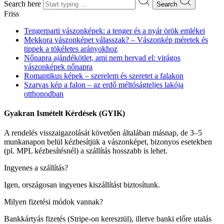
Search here
Search
Friss
Tengerparti vászonképek: a tenger és a nyár örök emlékei
Mekkora vászonképet válasszak? – Vászonkép méretek és
tippek a tökéletes arányokhoz
Nőnapra ajándékötlet, ami nem hervad el: virágos
vászonképek nőnapra
Romantikus képek – szerelem és szeretet a falakon
Szarvas kép a falon – az erdő méltóságteljes lakója
otthonodban
Gyakran Ismételt Kérdések (GYIK)
A rendelés visszaigazolását követően általában másnap, de 3–5
munkanapon belül kézbesítjük a vászonképet, bizonyos esetekben
(pl. MPL kézbesítésnél) a szállítás hosszabb is lehet.
Ingyenes a szállítás?
Igen, országosan ingyenes kiszállítást biztosítunk.
Milyen fizetési módok vannak?
Bankkártyás fizetés (Stripe-on keresztül), illetve banki előre utalás