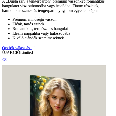
A „Dupla szív a tengerparton” prémium vászonkép romantikus
hangulatot visz otthonodba vagy irodádba. Finom részletek,
harmonikus színek és tengerparti nyugalom egyetlen képen.
Prémium minőségű vászon
Élénk, tartós színek
Romantikus, természetes hangulat
Ideális nappaliba vagy hálószobába
Kiváló ajándék szerelmeseknek
Opciók választása
ÚJ
AKCIÓ
Limited