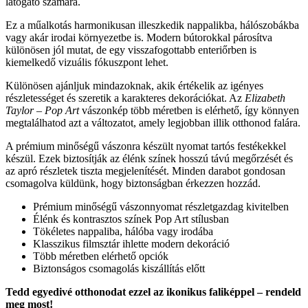
látogató számára.
Ez a műalkotás harmonikusan illeszkedik nappalikba, hálószobákba
vagy akár irodai környezetbe is. Modern bútorokkal párosítva
különösen jól mutat, de egy visszafogottabb enteriőrben is
kiemelkedő vizuális fókuszpont lehet.
Különösen ajánljuk mindazoknak, akik értékelik az igényes
részletességet és szeretik a karakteres dekorációkat. Az
Elizabeth
Taylor – Pop Art
vászonkép több méretben is elérhető, így könnyen
megtalálhatod azt a változatot, amely legjobban illik otthonod falára.
A prémium minőségű vászonra készült nyomat tartós festékekkel
készül. Ezek biztosítják az élénk színek hosszú távú megőrzését és
az apró részletek tiszta megjelenítését. Minden darabot gondosan
csomagolva küldünk, hogy biztonságban érkezzen hozzád.
Prémium minőségű vászonnyomat részletgazdag kivitelben
Élénk és kontrasztos színek Pop Art stílusban
Tökéletes nappaliba, hálóba vagy irodába
Klasszikus filmsztár ihlette modern dekoráció
Több méretben elérhető opciók
Biztonságos csomagolás kiszállítás előtt
Tedd egyedivé otthonodat ezzel az ikonikus faliképpel – rendeld
meg most!