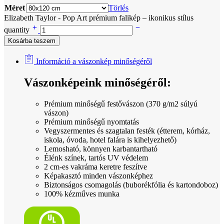
Méret
Törlés
Elizabeth Taylor - Pop Art prémium falikép – ikonikus stílus
quantity
Kosárba teszem
Információ a vászonkép minőségéről
Vászonképeink minőségéről:
Prémium minőségű festővászon (370 g/m2 súlyú
vászon)
Prémium minőségű nyomtatás
Vegyszermentes és szagtalan festék (étterem, kórház,
iskola, óvoda, hotel falára is kihelyezhető)
Lemosható, könnyen karbantartható
Élénk színek, tartós UV védelem
2 cm-es vakráma keretre feszítve
Képakasztó minden vászonképhez
Biztonságos csomagolás (buborékfólia és kartondoboz)
100% kézműves munka