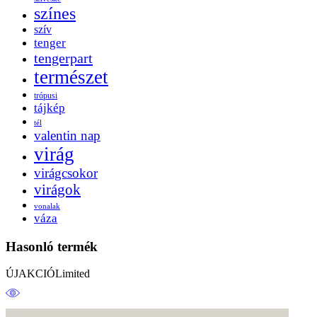
színes
szív
tenger
tengerpart
természet
trópusi
tájkép
tél
valentin nap
virág
virágcsokor
virágok
vonalak
váza
Hasonló termék
ÚJ
AKCIÓ
Limited