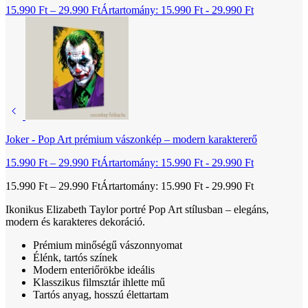
15.990
Ft
–
29.990
Ft
Ártartomány: 15.990 Ft - 29.990 Ft
Joker - Pop Art prémium vászonkép – modern karaktererő
15.990
Ft
–
29.990
Ft
Ártartomány: 15.990 Ft - 29.990 Ft
15.990
Ft
–
29.990
Ft
Ártartomány: 15.990 Ft - 29.990 Ft
Ikonikus Elizabeth Taylor portré Pop Art stílusban – elegáns,
modern és karakteres dekoráció.
Prémium minőségű vászonnyomat
Élénk, tartós színek
Modern enteriőrökbe ideális
Klasszikus filmsztár ihlette mű
Tartós anyag, hosszú élettartam