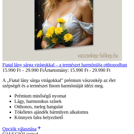
Fiatal lány sárga virágokkal – a természet harmóniája otthonodban
15.990
Ft
–
29.990
Ft
Ártartomány: 15.990 Ft - 29.990 Ft
A „Fiatal lány sárga virágokkal” prémium vászonkép az élet
szépségét és a természet finom harmóniáját idézi meg.
Prémium minőségű nyomat
Lágy, harmonikus színek
Otthonos, meleg hangulat
Tökéletes ajándék bármilyen alkalomra
Könnyen falra helyezhető
Opciók választása