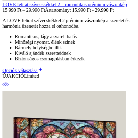
LOVE felirat szívecskékkel 2 – romantikus prémium vászonkép
15.990
Ft
–
29.990
Ft
Ártartomány: 15.990 Ft - 29.990 Ft
A LOVE felirat szívecskékkel 2 prémium vászonkép a szeretet és
harmónia üzenetét hozza el otthonodba.
Romantikus, lágy akvarell hatás
Minőségi nyomat, élénk színek
Bármely helyiségbe illik
Kiváló ajándék szeretteidnek
Biztonságos csomagolásban érkezik
Opciók választása
ÚJ
AKCIÓ
Limited