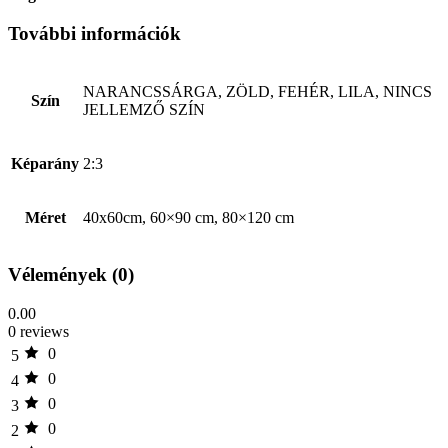
További információk
NARANCSSÁRGA, ZÖLD, FEHÉR, LILA, NINCS
Szín
JELLEMZŐ SZÍN
Képarány
2:3
Méret
40x60cm, 60×90 cm, 80×120 cm
Vélemények (0)
0.00
0 reviews
0
5
0
4
0
3
0
2