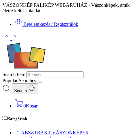
VÁSZONKÉP FALIKÉP WEBÁRUHÁZ - Vászonképek, amik
életre keltik falaidat.
Bejelentkezés / Regisztrálok
Search here
Popular Searches:
...
Search
0
Kosár
Kategóriák
ABSZTRAKT VÁSZONKÉPEK