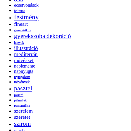
ecsetvonások
feliratos
festmény
fineart
geometrikus
gyerekszoba dekoráció
hegyek
illusztráció
mediterrán
művészet
naplemente
napnyugta
nyugalom
növények
pasztel
portré
pálmafák
romantika
szerelem
szeretet
szirom
sziveske