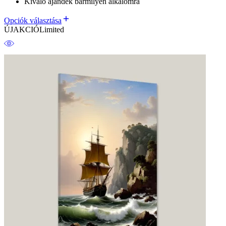
Kiváló ajándék bármilyen alkalomra
Opciók választása
ÚJ
AKCIÓ
Limited