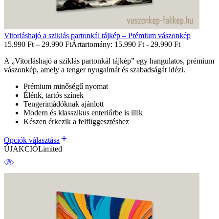
Vitorláshajó a sziklás partonkál tájkép – Prémium vászonkép
15.990
Ft
–
29.990
Ft
Ártartomány: 15.990 Ft - 29.990 Ft
A „Vitorláshajó a sziklás partonkál tájkép” egy hangulatos, prémium
vászonkép, amely a tenger nyugalmát és szabadságát idézi.
Prémium minőségű nyomat
Élénk, tartós színek
Tengerimádóknak ajánlott
Modern és klasszikus enteriőrbe is illik
Készen érkezik a felfüggesztéshez
Opciók választása
ÚJ
AKCIÓ
Limited