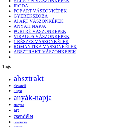
ÁLLATOS VÁSZONKÉPEK
IRODA
POP ART VÁSZONKÉPEK
GYEREKSZOBA
AI ART VÁSZONKÉPEK
ANYÁK NAPJA
PORTRÉ VÁSZONKÉPEK
VIRÁGOS VÁSZONKÉPEK
1 RÉSZES VÁSZONKÉPEK
ROMANTIKA VÁSZONKÉPEK
ABSZTRAKT VÁSZONKÉPEK
Tags
absztrakt
akvarell
anya
anyák-napja
aranyos
art
csendélet
dekoráció
ecset