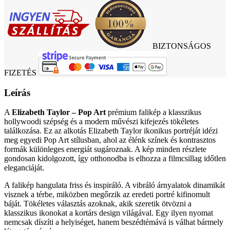
BIZTONSÁGOS
FIZETÉS
Leírás
A
Elizabeth Taylor – Pop Art
prémium falikép a klasszikus
hollywoodi szépség és a modern művészi kifejezés tökéletes
találkozása. Ez az alkotás Elizabeth Taylor ikonikus portréját idézi
meg egyedi Pop Art stílusban, ahol az élénk színek és kontrasztos
formák különleges energiát sugároznak. A kép minden részlete
gondosan kidolgozott, így otthonodba is elhozza a filmcsillag időtlen
eleganciáját.
A falikép hangulata friss és inspiráló. A vibráló árnyalatok dinamikát
visznek a térbe, miközben megőrzik az eredeti portré kifinomult
báját. Tökéletes választás azoknak, akik szeretik ötvözni a
klasszikus ikonokat a kortárs design világával. Egy ilyen nyomat
nemcsak díszíti a helyiséget, hanem beszédtémává is válhat bármely