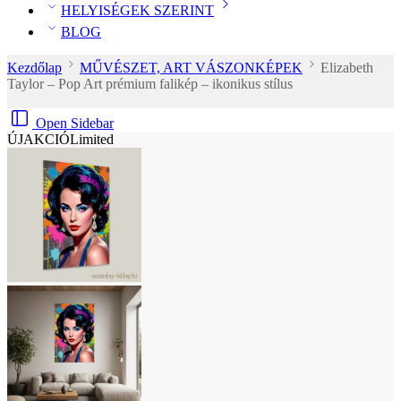
HELYISÉGEK SZERINT
BLOG
Kezdőlap
MŰVÉSZET, ART VÁSZONKÉPEK
Elizabeth
Taylor – Pop Art prémium falikép – ikonikus stílus
Open Sidebar
ÚJ
AKCIÓ
Limited