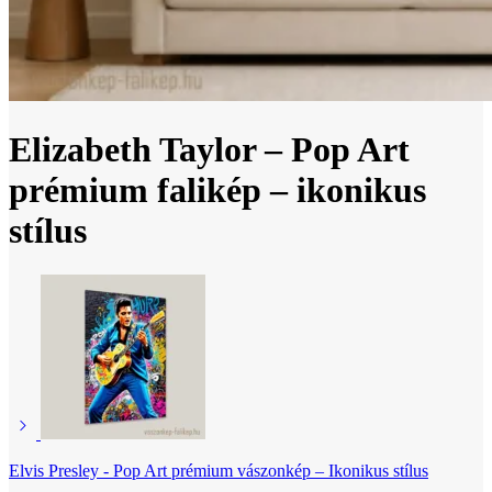
Elizabeth Taylor – Pop Art
prémium falikép – ikonikus
stílus
Elvis Presley - Pop Art prémium vászonkép – Ikonikus stílus