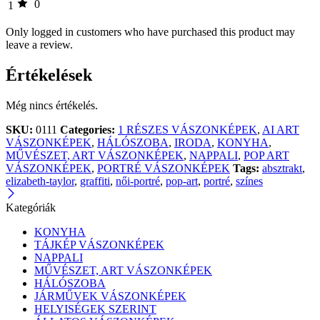
0
1
Only logged in customers who have purchased this product may
leave a review.
Értékelések
Még nincs értékelés.
SKU:
0111
Categories:
1 RÉSZES VÁSZONKÉPEK
,
AI ART
VÁSZONKÉPEK
,
HÁLÓSZOBA
,
IRODA
,
KONYHA
,
MŰVÉSZET, ART VÁSZONKÉPEK
,
NAPPALI
,
POP ART
VÁSZONKÉPEK
,
PORTRÉ VÁSZONKÉPEK
Tags:
absztrakt
,
elizabeth-taylor
,
graffiti
,
női-portré
,
pop-art
,
portré
,
színes
Kategóriák
KONYHA
TÁJKÉP VÁSZONKÉPEK
NAPPALI
MŰVÉSZET, ART VÁSZONKÉPEK
HÁLÓSZOBA
JÁRMŰVEK VÁSZONKÉPEK
HELYISÉGEK SZERINT