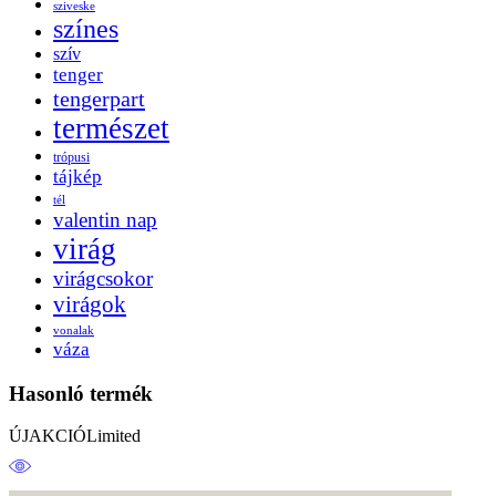
sziveske
színes
szív
tenger
tengerpart
természet
trópusi
tájkép
tél
valentin nap
virág
virágcsokor
virágok
vonalak
váza
Hasonló termék
ÚJ
AKCIÓ
Limited