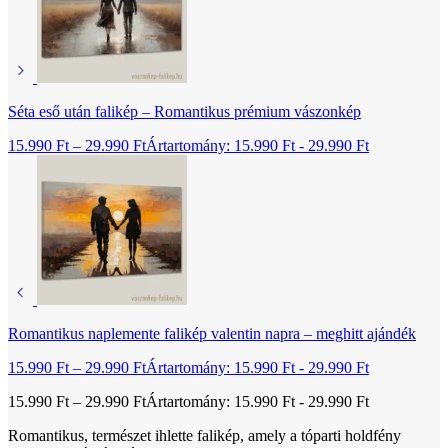
Séta eső után falikép – Romantikus prémium vászonkép
15.990
Ft
–
29.990
Ft
Ártartomány: 15.990 Ft - 29.990 Ft
Romantikus naplemente falikép valentin napra – meghitt ajándék
15.990
Ft
–
29.990
Ft
Ártartomány: 15.990 Ft - 29.990 Ft
15.990
Ft
–
29.990
Ft
Ártartomány: 15.990 Ft - 29.990 Ft
Romantikus, természet ihlette falikép, amely a tóparti holdfény