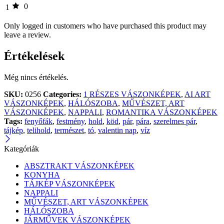
0
1
Only logged in customers who have purchased this product may
leave a review.
Értékelések
Még nincs értékelés.
SKU:
0256
Categories:
1 RÉSZES VÁSZONKÉPEK
,
AI ART
VÁSZONKÉPEK
,
HÁLÓSZOBA
,
MŰVÉSZET, ART
VÁSZONKÉPEK
,
NAPPALI
,
ROMANTIKA VÁSZONKÉPEK
Tags:
fenyőfák
,
festmény
,
hold
,
köd
,
pár
,
pára
,
szerelmes pár
,
tájkép
,
telihold
,
természet
,
tó
,
valentin nap
,
víz
Kategóriák
ABSZTRAKT VÁSZONKÉPEK
KONYHA
TÁJKÉP VÁSZONKÉPEK
NAPPALI
MŰVÉSZET, ART VÁSZONKÉPEK
HÁLÓSZOBA
JÁRMŰVEK VÁSZONKÉPEK