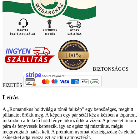
BIZTONSÁGOS
FIZETÉS
Leírás
A „Romantikus holdvilág a tónál falikép” egy bensőséges, meghitt
pillanatot örökít meg. A képen egy pár sétál kéz a kézben a tóparton,
miközben a felkelő hold fénye tükröződik a vízen. A jelenetet finom
pára és fenyvesek keretezik, így az egész táj misztikus, mégis
megnyugtató hatást kelt. A prémium nyomat részletgazdag és élethű
színekkel adja vissza ezt az idilli atmoszférát.