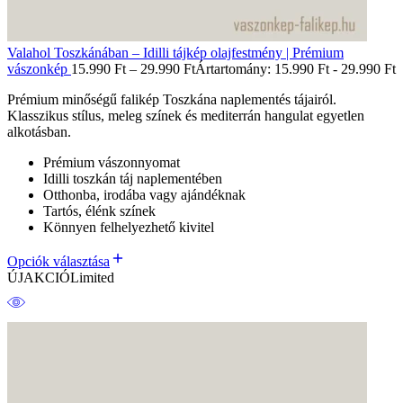
Valahol Toszkánában – Idilli tájkép olajfestmény | Prémium
vászonkép
15.990
Ft
–
29.990
Ft
Ártartomány: 15.990 Ft - 29.990 Ft
Prémium minőségű falikép Toszkána naplementés tájairól.
Klasszikus stílus, meleg színek és mediterrán hangulat egyetlen
alkotásban.
Prémium vászonnyomat
Idilli toszkán táj naplementében
Otthonba, irodába vagy ajándéknak
Tartós, élénk színek
Könnyen felhelyezhető kivitel
Opciók választása
ÚJ
AKCIÓ
Limited