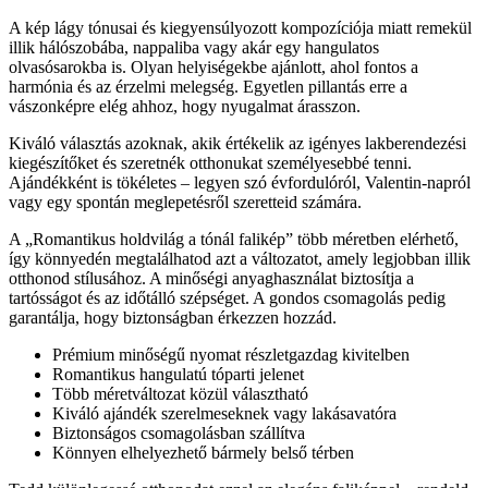
A kép lágy tónusai és kiegyensúlyozott kompozíciója miatt remekül
illik hálószobába, nappaliba vagy akár egy hangulatos
olvasósarokba is. Olyan helyiségekbe ajánlott, ahol fontos a
harmónia és az érzelmi melegség. Egyetlen pillantás erre a
vászonképre elég ahhoz, hogy nyugalmat árasszon.
Kiváló választás azoknak, akik értékelik az igényes lakberendezési
kiegészítőket és szeretnék otthonukat személyesebbé tenni.
Ajándékként is tökéletes – legyen szó évfordulóról, Valentin-napról
vagy egy spontán meglepetésről szeretteid számára.
A „Romantikus holdvilág a tónál falikép” több méretben elérhető,
így könnyedén megtalálhatod azt a változatot, amely legjobban illik
otthonod stílusához. A minőségi anyaghasználat biztosítja a
tartósságot és az időtálló szépséget. A gondos csomagolás pedig
garantálja, hogy biztonságban érkezzen hozzád.
Prémium minőségű nyomat részletgazdag kivitelben
Romantikus hangulatú tóparti jelenet
Több méretváltozat közül választható
Kiváló ajándék szerelmeseknek vagy lakásavatóra
Biztonságos csomagolásban szállítva
Könnyen elhelyezhető bármely belső térben