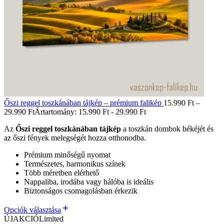
Őszi reggel toszkánában tájkép – prémium falikép
15.990
Ft
–
29.990
Ft
Ártartomány: 15.990 Ft - 29.990 Ft
Az
Őszi reggel toszkánában tájkép
a toszkán dombok békéjét és
az őszi fények melegségét hozza otthonodba.
Prémium minőségű nyomat
Természetes, harmonikus színek
Több méretben elérhető
Nappaliba, irodába vagy hálóba is ideális
Biztonságos csomagolásban érkezik
Opciók választása
ÚJ
AKCIÓ
Limited