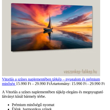
Vitorlás a színes naplementében tájkép – nyugalom és prémium
minőség
15.990
Ft
–
29.990
Ft
Ártartomány: 15.990 Ft - 29.990 Ft
A Vitorlás a színes naplementében tájkép elegáns és megnyugtató
látványt kínál bármely térbe.
Prémium minőségű nyomat
Élénk, harmonikus színek