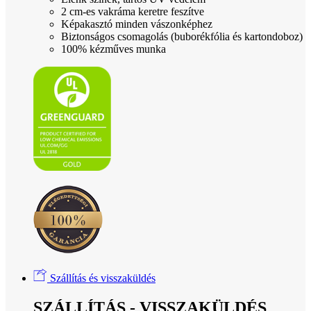
2 cm-es vakráma keretre feszítve
Képakasztó minden vászonképhez
Biztonságos csomagolás (buborékfólia és kartondoboz)
100% kézműves munka
Szállítás és visszaküldés
SZÁLLÍTÁS - VISSZAKÜLDÉS