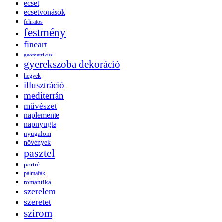
ecset
ecsetvonások
feliratos
festmény
fineart
geometrikus
gyerekszoba dekoráció
hegyek
illusztráció
mediterrán
művészet
naplemente
napnyugta
nyugalom
növények
pasztel
portré
pálmafák
romantika
szerelem
szeretet
szirom