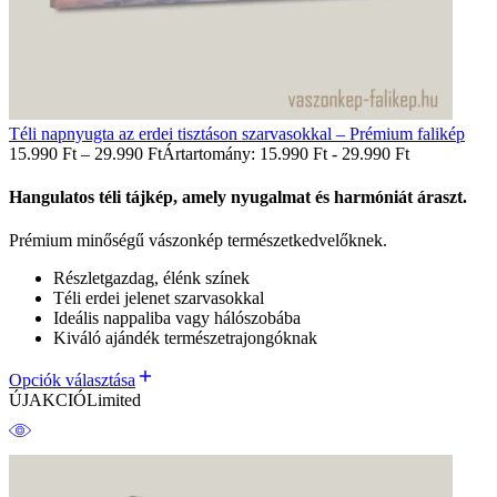
Téli napnyugta az erdei tisztáson szarvasokkal – Prémium falikép
15.990
Ft
–
29.990
Ft
Ártartomány: 15.990 Ft - 29.990 Ft
Hangulatos téli tájkép, amely nyugalmat és harmóniát áraszt.
Prémium minőségű vászonkép természetkedvelőknek.
Részletgazdag, élénk színek
Téli erdei jelenet szarvasokkal
Ideális nappaliba vagy hálószobába
Kiváló ajándék természetrajongóknak
Opciók választása
ÚJ
AKCIÓ
Limited