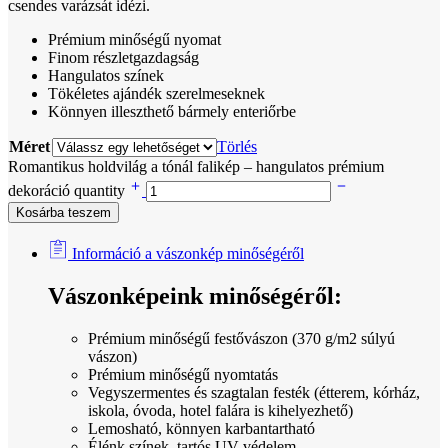
csendes varázsát idézi.
Prémium minőségű nyomat
Finom részletgazdagság
Hangulatos színek
Tökéletes ajándék szerelmeseknek
Könnyen illeszthető bármely enteriőrbe
Méret
Törlés
Romantikus holdvilág a tónál falikép – hangulatos prémium
dekoráció quantity
Kosárba teszem
Információ a vászonkép minőségéről
Vászonképeink minőségéről:
Prémium minőségű festővászon (370 g/m2 súlyú
vászon)
Prémium minőségű nyomtatás
Vegyszermentes és szagtalan festék (étterem, kórház,
iskola, óvoda, hotel falára is kihelyezhető)
Lemosható, könnyen karbantartható
Élénk színek, tartós UV védelem