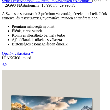
Színes ecsetvonások 3 – Prémium vászonkép érzelemmel
15.990
Ft
–
29.990
Ft
Ártartomány: 15.990 Ft - 29.990 Ft
A Színes ecsetvonások 3 prémium vászonkép érzelemmel teli, élénk
színeivel és részletgazdag nyomatával minden enteriőrt feldob.
Prémium minőségű nyomat
Élénk, tartós színek
Könnyen illeszthető bármely térbe
Ajándéknak is tökéletes választás
Biztonságos csomagolásban érkezik
Opciók választása
ÚJ
AKCIÓ
Limited