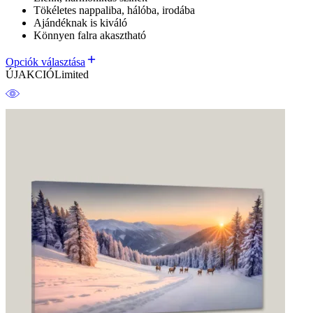
Tökéletes nappaliba, hálóba, irodába
Ajándéknak is kiváló
Könnyen falra akasztható
Opciók választása
ÚJ
AKCIÓ
Limited