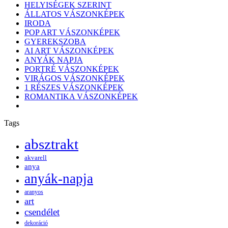
HELYISÉGEK SZERINT
ÁLLATOS VÁSZONKÉPEK
IRODA
POP ART VÁSZONKÉPEK
GYEREKSZOBA
AI ART VÁSZONKÉPEK
ANYÁK NAPJA
PORTRÉ VÁSZONKÉPEK
VIRÁGOS VÁSZONKÉPEK
1 RÉSZES VÁSZONKÉPEK
ROMANTIKA VÁSZONKÉPEK
Tags
absztrakt
akvarell
anya
anyák-napja
aranyos
art
csendélet
dekoráció