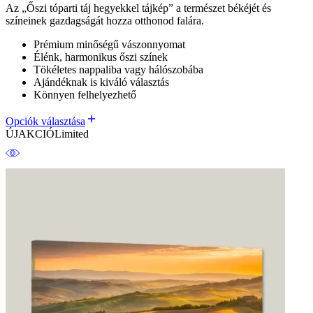
Az „Őszi tóparti táj hegyekkel tájkép” a természet békéjét és
színeinek gazdagságát hozza otthonod falára.
Prémium minőségű vászonnyomat
Élénk, harmonikus őszi színek
Tökéletes nappaliba vagy hálószobába
Ajándéknak is kiváló választás
Könnyen felhelyezhető
Opciók választása
ÚJ
AKCIÓ
Limited