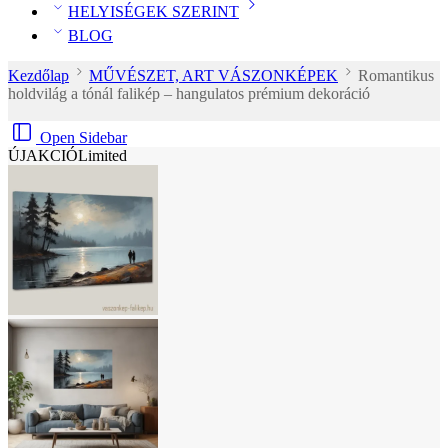
HELYISÉGEK SZERINT
BLOG
Kezdőlap
MŰVÉSZET, ART VÁSZONKÉPEK
Romantikus
holdvilág a tónál falikép – hangulatos prémium dekoráció
Open Sidebar
ÚJ
AKCIÓ
Limited