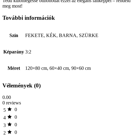
Tedd különlegessé otthonodat ezzel az elegáns faliképpel – rendeld
meg most!
További információk
Szín
FEKETE, KÉK, BARNA, SZÜRKE
Képarány
3:2
Méret
120×80 cm, 60×40 cm, 90×60 cm
Vélemények (0)
0.00
0 reviews
0
5
0
4
0
3
0
2