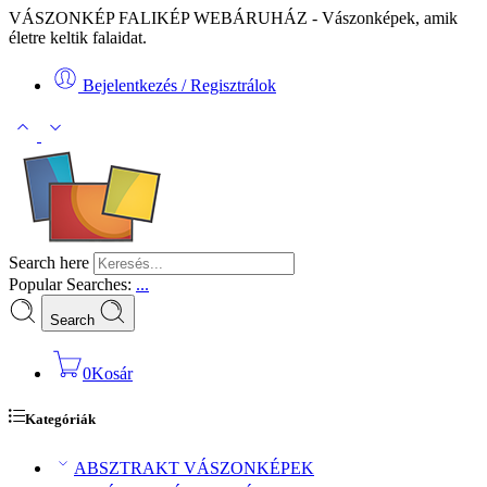
VÁSZONKÉP FALIKÉP WEBÁRUHÁZ - Vászonképek, amik
életre keltik falaidat.
Bejelentkezés / Regisztrálok
Search here
Popular Searches:
...
Search
0
Kosár
Kategóriák
ABSZTRAKT VÁSZONKÉPEK