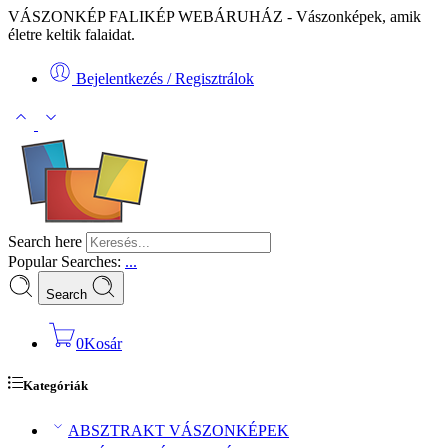
VÁSZONKÉP FALIKÉP WEBÁRUHÁZ - Vászonképek, amik
életre keltik falaidat.
Bejelentkezés / Regisztrálok
Search here
Popular Searches:
...
Search
0
Kosár
Kategóriák
ABSZTRAKT VÁSZONKÉPEK