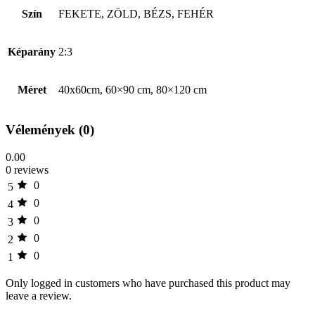
Szín
FEKETE, ZÖLD, BÉZS, FEHÉR
Képarány
2:3
Méret
40x60cm, 60×90 cm, 80×120 cm
Vélemények (0)
0.00
0 reviews
0
5
0
4
0
3
0
2
0
1
Only logged in customers who have purchased this product may
leave a review.