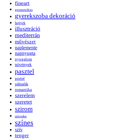
fineart
geometrikus
gyerekszoba dekoráció
hegyek
illusztráció
mediterrán
művészet
naplemente
napnyugta
nyugalom
növények
pasztel
portré
pálmafák
romantika
szerelem
szeretet
szirom
sziveske
színes
szív
tenger