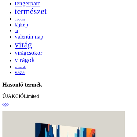
tengerpart
természet
trópusi
tájkép
tél
valentin nap
virág
virágcsokor
virágok
vonalak
váza
Hasonló termék
ÚJ
AKCIÓ
Limited