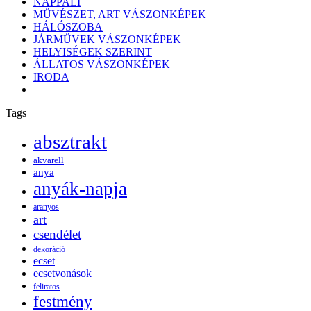
NAPPALI
MŰVÉSZET, ART VÁSZONKÉPEK
HÁLÓSZOBA
JÁRMŰVEK VÁSZONKÉPEK
HELYISÉGEK SZERINT
ÁLLATOS VÁSZONKÉPEK
IRODA
Tags
absztrakt
akvarell
anya
anyák-napja
aranyos
art
csendélet
dekoráció
ecset
ecsetvonások
feliratos
festmény