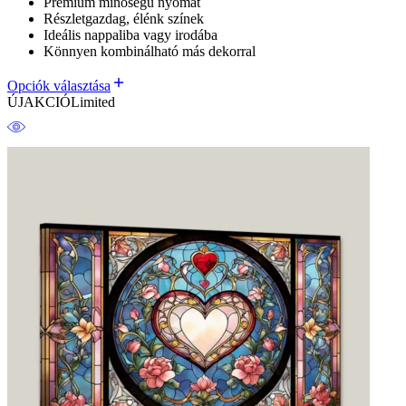
Prémium minőségű nyomat
Részletgazdag, élénk színek
Ideális nappaliba vagy irodába
Könnyen kombinálható más dekorral
Opciók választása
ÚJ
AKCIÓ
Limited