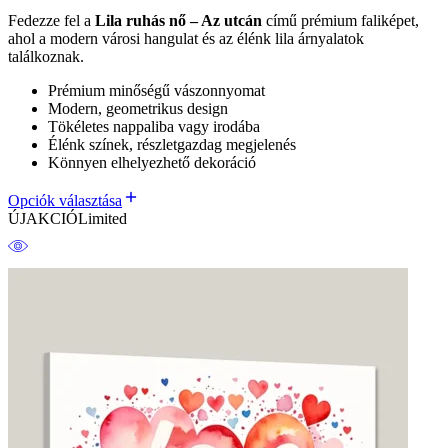
Fedezze fel a
Lila ruhás nő – Az utcán
című prémium faliképet,
ahol a modern városi hangulat és az élénk lila árnyalatok
találkoznak.
Prémium minőségű vászonnyomat
Modern, geometrikus design
Tökéletes nappaliba vagy irodába
Élénk színek, részletgazdag megjelenés
Könnyen elhelyezhető dekoráció
Opciók választása
ÚJ
AKCIÓ
Limited