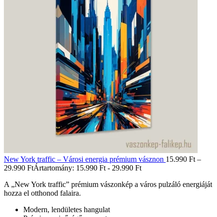
New York traffic – Városi energia prémium vásznon
15.990
Ft
–
29.990
Ft
Ártartomány: 15.990 Ft - 29.990 Ft
A „New York traffic” prémium vászonkép a város pulzáló energiáját
hozza el otthonod falaira.
Modern, lendületes hangulat