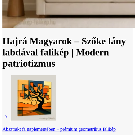
Hajrá Magyarok – Szőke lány
labdával falikép | Modern
patriotizmus
Absztrakt fa naplementében – prémium geometrikus falikép