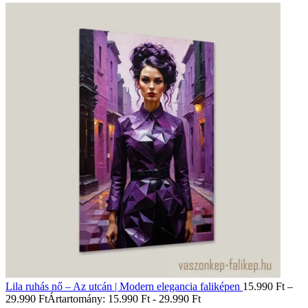
Lila ruhás nő – Az utcán | Modern elegancia faliképen
15.990
Ft
–
29.990
Ft
Ártartomány: 15.990 Ft - 29.990 Ft