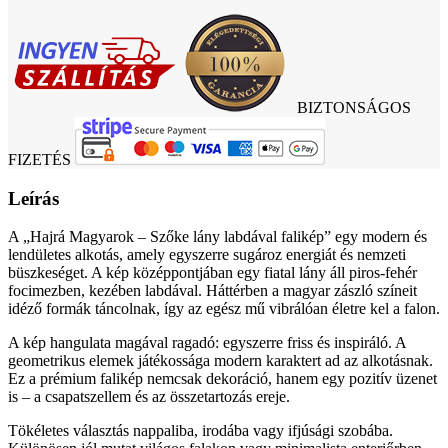
BIZTONSÁGOS
FIZETÉS
Leírás
A „Hajrá Magyarok – Szőke lány labdával falikép” egy modern és
lendületes alkotás, amely egyszerre sugároz energiát és nemzeti
büszkeséget. A kép középpontjában egy fiatal lány áll piros-fehér
focimezben, kezében labdával. Háttérben a magyar zászló színeit
idéző formák táncolnak, így az egész mű vibrálóan életre kel a falon.
A kép hangulata magával ragadó: egyszerre friss és inspiráló. A
geometrikus elemek játékossága modern karaktert ad az alkotásnak.
Ez a prémium falikép nemcsak dekoráció, hanem egy pozitív üzenet
is – a csapatszellem és az összetartozás ereje.
Tökéletes választás nappaliba, irodába vagy ifjúsági szobába.