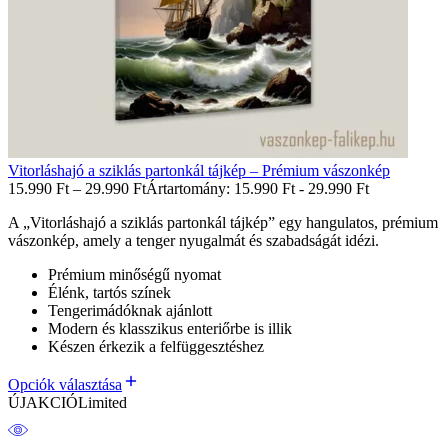
Vitorláshajó a sziklás partonkál tájkép – Prémium vászonkép
15.990
Ft
–
29.990
Ft
Ártartomány: 15.990 Ft - 29.990 Ft
A „Vitorláshajó a sziklás partonkál tájkép” egy hangulatos, prémium
vászonkép, amely a tenger nyugalmát és szabadságát idézi.
Prémium minőségű nyomat
Élénk, tartós színek
Tengerimádóknak ajánlott
Modern és klasszikus enteriőrbe is illik
Készen érkezik a felfüggesztéshez
Opciók választása
ÚJ
AKCIÓ
Limited