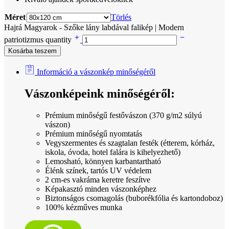
Méret
Törlés
Hajrá Magyarok - Szőke lány labdával falikép | Modern
patriotizmus quantity
Kosárba teszem
Információ a vászonkép minőségéről
Vászonképeink minőségéről:
Prémium minőségű festővászon (370 g/m2 súlyú
vászon)
Prémium minőségű nyomtatás
Vegyszermentes és szagtalan festék (étterem, kórház,
iskola, óvoda, hotel falára is kihelyezhető)
Lemosható, könnyen karbantartható
Élénk színek, tartós UV védelem
2 cm-es vakráma keretre feszítve
Képakasztó minden vászonképhez
Biztonságos csomagolás (buborékfólia és kartondoboz)
100% kézműves munka