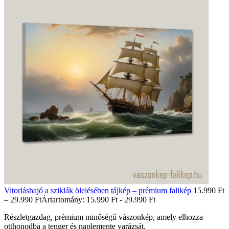
Vitorláshajó a sziklák ölelésében tájkép – prémium falikép
15.990
Ft
–
29.990
Ft
Ártartomány: 15.990 Ft - 29.990 Ft
Részletgazdag, prémium minőségű vászonkép, amely elhozza
otthonodba a tenger és naplemente varázsát.