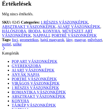
Értékelések
Még nincs értékelés.
SKU:
0245
Categories:
1 RÉSZES VÁSZONKÉPEK
,
ABSZTRAKT VÁSZONKÉPEK
,
AI ART VÁSZONKÉPEK
,
HÁLÓSZOBA
,
IRODA
,
KONYHA
,
MŰVÉSZET, ART
VÁSZONKÉPEK
,
NAPPALI
,
PORTRÉ VÁSZONKÉPEK
Tags:
foci
,
geometrikus
,
hajrá magyarok
,
lány
,
magyar
,
művészet
,
portré
,
szőke
Kategóriák
POP ART VÁSZONKÉPEK
GYEREKSZOBA
AI ART VÁSZONKÉPEK
ANYÁK NAPJA
PORTRÉ VÁSZONKÉPEK
VIRÁGOS VÁSZONKÉPEK
1 RÉSZES VÁSZONKÉPEK
ROMANTIKA VÁSZONKÉPEK
ABSZTRAKT VÁSZONKÉPEK
KONYHA
TÁJKÉP VÁSZONKÉPEK