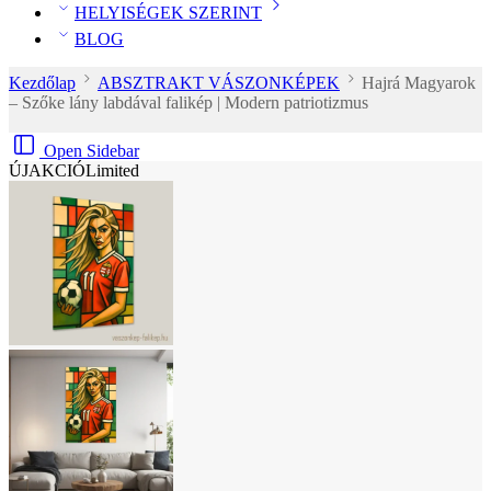
HELYISÉGEK SZERINT
BLOG
Kezdőlap
ABSZTRAKT VÁSZONKÉPEK
Hajrá Magyarok
– Szőke lány labdával falikép | Modern patriotizmus
Open Sidebar
ÚJ
AKCIÓ
Limited