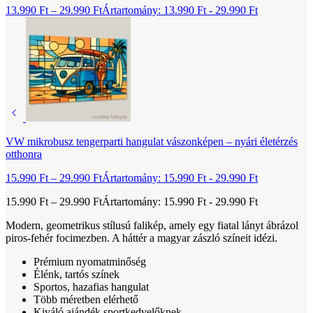
13.990
Ft
–
29.990
Ft
Ártartomány: 13.990 Ft - 29.990 Ft
VW mikrobusz tengerparti hangulat vászonképen – nyári életérzés
otthonra
15.990
Ft
–
29.990
Ft
Ártartomány: 15.990 Ft - 29.990 Ft
15.990
Ft
–
29.990
Ft
Ártartomány: 15.990 Ft - 29.990 Ft
Modern, geometrikus stílusú falikép, amely egy fiatal lányt ábrázol
piros-fehér focimezben. A háttér a magyar zászló színeit idézi.
Prémium nyomatminőség
Élénk, tartós színek
Sportos, hazafias hangulat
Több méretben elérhető
Kiváló ajándék sportkedvelőknek