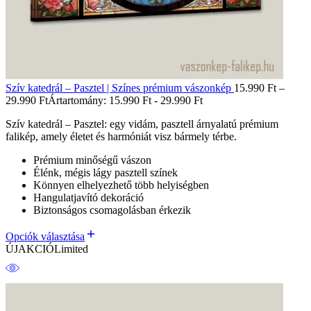
Szív katedrál – Pasztel | Színes prémium vászonkép
15.990
Ft
–
29.990
Ft
Ártartomány: 15.990 Ft - 29.990 Ft
Szív katedrál – Pasztel: egy vidám, pasztell árnyalatú prémium
falikép, amely életet és harmóniát visz bármely térbe.
Prémium minőségű vászon
Élénk, mégis lágy pasztell színek
Könnyen elhelyezhető több helyiségben
Hangulatjavító dekoráció
Biztonságos csomagolásban érkezik
Opciók választása
ÚJ
AKCIÓ
Limited